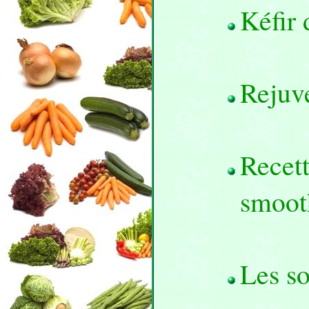
Kéfir 
Rejuv
Recett
smoot
Les so