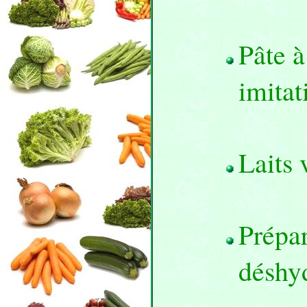
Pâte à
imitat
Laits 
Prépar
déshy