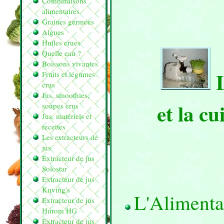
Combinaisons
alimentaires
Graines germées
Algues
Huiles crues
Quelle eau ?
Boissons vivantes
Fruits et légumes
crus
Jus, smoothies,
et la cu
soupes crus
Jus, matériels et
recettes
Les extracteurs de
jus
Extracteur de jus
Solostar
Extracteur de jus
Kuving's
L'Alimentat
Extracteur de jus
Hurom HG
Extracteur de jus