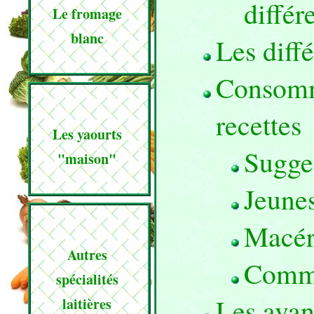
différ
Le fromage
blanc
Les diff
Consomm
recettes
Les yaourts
Sugge
"maison"
Jeune
Macér
Autres
Comme
spécialités
Les avan
laitières