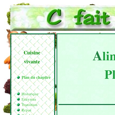
A
li
Cuisine
vivante
P
Plan du chapitre
Historique
Enzymes
Transition
Repas