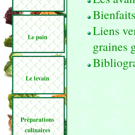
Bienfaits
Liens ver
Le pain
graines 
Bibliogr
Le levain
Préparations
culinaires