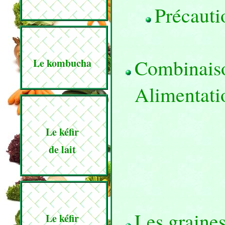
Précauti
Combinaiso
Le kombucha
Alimentati
Le kéfir
de lait
Les graines
Le kéfir