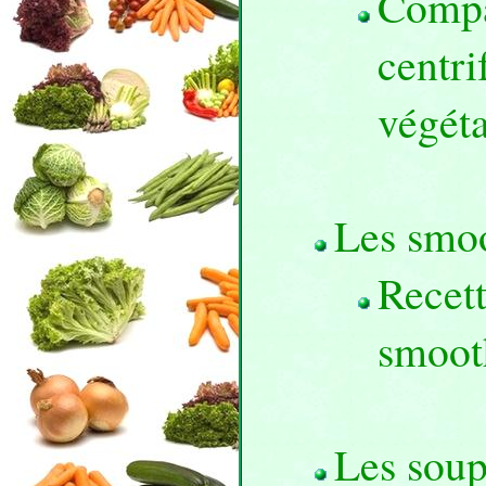
Compa
centri
végéta
Les smoo
Recett
smoot
Les soup