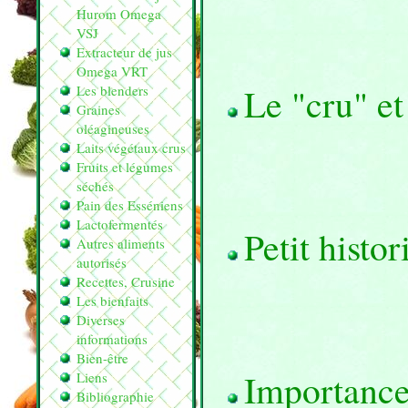
Hurom Omega
VSJ
Extracteur de jus
Omega VRT
Le "cru" et
Les blenders
Graines
oléagineuses
Laits végétaux crus
Fruits et légumes
séchés
Pain des Esséniens
Lactofermentés
Petit histo
Autres aliments
autorisés
Recettes, Crusine
Les bienfaits
Diverses
informations
Bien-être
Importance
Liens
Bibliographie