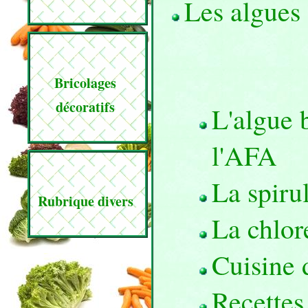
Les algues 
Bricolages
décoratifs
L'algue 
l'AFA
La spiru
Rubrique divers
La chlor
Cuisine 
Recettes