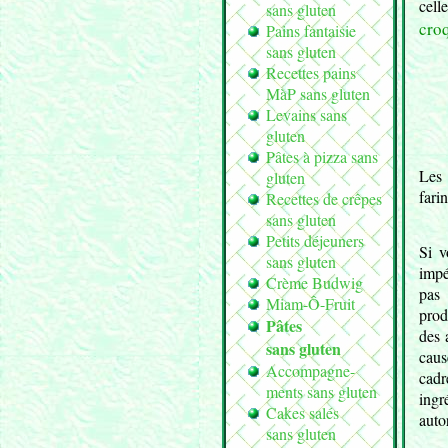
cell
sans gluten
cro
Pains fantaisie
sans gluten
Recettes pains
MàP sans gluten
Levains sans
gluten
Pâtes à pizza sans
Les 
gluten
fari
Recettes de crêpes
sans gluten
Petits déjeuners
Si v
sans gluten
impé
Crème Budwig
pas 
Miam-Ô-Fruit
prod
Pâtes
des 
sans gluten
caus
Accompagne-
cadr
ments sans gluten
ingr
Cakes salés
auto
sans gluten