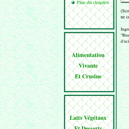
Plan du chapitre
(Sco
ne c
Ingr
"Ris
d'ac
Alimentation
Vivante
Et Crusine
Laits Végétaux
Et Desserts