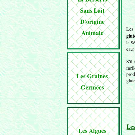
Sans Lait
D'origine
Les 
Animale
glut
la S
eau)
S'il
faci
prod
Les Graines
glut
Germées
Les
Les Algues