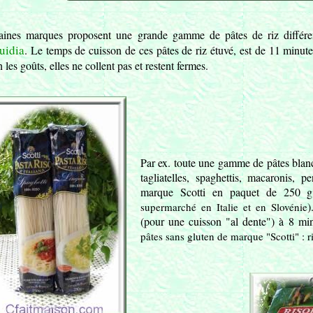
aines marques proposent une grande gamme de pâtes de riz différen
uidia
. Le temps de cuisson de ces pâtes de riz étuvé, est de 11 minute
n les goûts, elles ne collent pas et restent fermes.
Par ex. toute une gamme de pâtes blanch
tagliatelles, spaghettis, macaronis, pe
marque Scotti en paquet de 250 
)
supermarché en Italie et en Slovénie
(pour une cuisson "al dente") à 8 mi
pâtes sans gluten de marque "Scotti" : ri