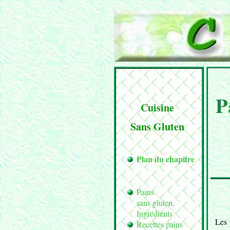
P
Cuisine
Sans Gluten
Plan du chapitre
Pains
sans gluten,
Ingrédients
Les 
Recettes pains