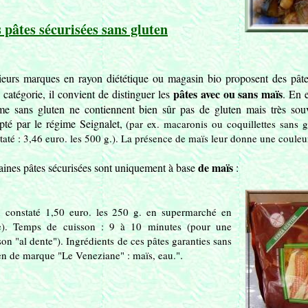
 pâtes sécurisées sans gluten
ieurs marques en rayon diététique ou magasin bio proposent des pâte
pâtes avec ou sans maïs
e catégorie, il convient de distinguer les
. En 
me sans gluten ne contiennent bien sûr pas de gluten mais très sou
pté par le régime Seignalet,
(par ex. macaronis ou coquillettes sans 
taté : 3,46 euro. les 500 g.). La présence de maïs leur donne une couleu
de maïs
aines pâtes sécurisées sont uniquement à base
:
x constaté 1,50 euro. les 250 g. en supermarché en
ie). Temps de cuisson : 9 à 10 minutes (pour une
son "al dente"). Ingrédients de ces pâtes garanties sans
.
en de marque "Le Veneziane" : maïs, eau."