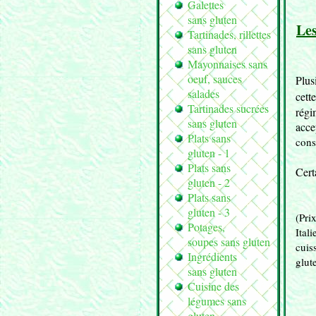
Galettes
sans gluten
Les
Tartinades, rillettes
sans gluten
Mayonnaises sans
oeuf, sauces
Plus
salades
cett
Tartinades sucrées
régi
sans gluten
acce
Plats sans
cons
gluten - 1
Plats sans
Cert
gluten - 2
Plats sans
gluten - 3
(Pri
Potages,
Ital
soupes sans gluten
cuis
Ingrédients
glut
sans gluten
Cuisine des
légumes sans
gluten