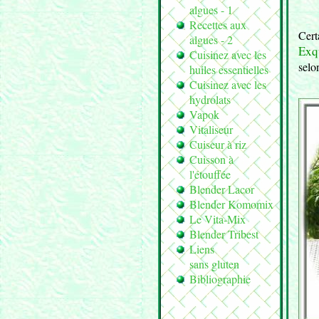
algues - 1
Recettes aux
Cert
algues - 2
Exq
Cuisinez avec les
selo
huiles essentielles
Cuisinez avec les
hydrolats
Vapok
Vitaliseur
Cuiseur à riz
Cuisson à
l'étouffée
Blender Lacor
Blender Komomix
Le Vita-Mix
Blender Tribest
Liens
sans gluten
Bibliographie