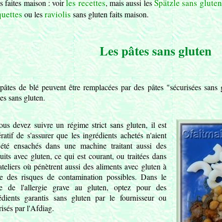
les recettes
Spätzle sans gluten
es faites maison : voir
, mais aussi les
quettes
raviolis
ou les
sans gluten faits maison.
Les pâtes sans gluten
pâtes de blé peuvent être remplacées par des pâtes "sécurisées sans g
nes sans gluten.
ous devez suivre un régime strict sans gluten, il est
ratif de s'assurer que les ingrédients achetés n'aient
été ensachés dans une machine traitant aussi des
uits avec gluten, ce qui est courant, ou traitées dans
ateliers où pénètrent aussi des aliments avec gluten à
e des risques de contamination possibles. Dans le
e de l'allergie grave au gluten, optez pour des
édients garantis sans gluten par le fournisseur ou
risés par l'Afdiag.