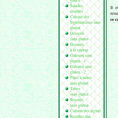
Salades
Il e
crudités
ress
Cuisine des
ce c
légumineuses sans
gluten
Desserts
sans gluten
Desserts
à la vapeur
Gâteaux sans
gluten - 1
Gâteaux sans
gluten - 2
Pâtes à tartes
sans gluten
Tartes
sans gluten
Biscuits
sans gluten
Cuisine des algues
Recettes aux