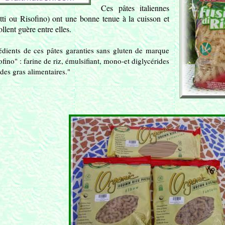
Ces pâtes italiennes
tti ou Risofino) ont une bonne tenue à la cuisson et
ollent guère entre elles.
édients de ces pâtes garanties sans gluten de marque
ofino" : farine de riz, émulsifiant, mono-et diglycérides
ides gras alimentaires."