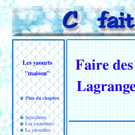
Faire des yaourts à boire - le kit
Les yaourts
"maison"
Lagrange
Plan du chapitre
Ingrédients
Les yaourtières
La yaourtière