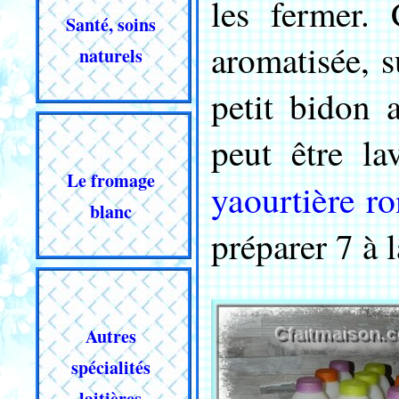
les fermer. 
Santé, soins
aromatisée, 
naturels
petit bidon 
peut être la
Le fromage
yaourtière r
blanc
préparer 7 à l
Autres
spécialités
laitières