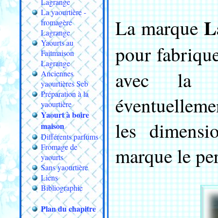
Lagrange
La yaourtière -
L
La marque
fromagère
Lagrange
Yaourts au
pour fabrique
Faitmaison
Lagrange
avec l
Anciennes
yaourtières Seb
Préparation à la
éventuellemen
yaourtière
Yaourt à boire
les dimensi
maison
Différents parfums
Fromage de
marque le pe
yaourts
Sans yaourtière
Liens
Bibliographie
Plan du chapitre