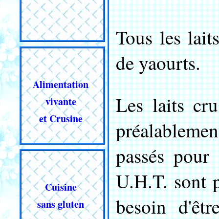
Tous les lait
de yaourts.
Alimentation
Les laits cr
vivante
et Crusine
préalablemen
passés pour 
U.H.T. sont p
Cuisine
besoin d'êtr
sans gluten