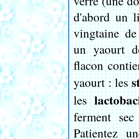
verre (une do
d'abord un l
vingtaine de
un yaourt d
flacon contie
s
yaourt : les
lactobac
les
ferment sec
Patientez u