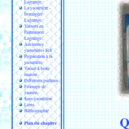
Lagrange
La yaourtière -
fromagère
Lagrange
Yaourts au
Faitmaison
Lagrange
Anciennes
yaourtières Seb
Préparation à la
yaourtière
Yaourt à boire
maison
Différents parfums
Fromage de
yaourts
Sans yaourtière
Liens
Bibliographie
Q
Plan du chapitre