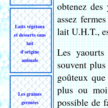
obtenez des 
assez fermes
Laits végétaux
lait U.H.T., e
et desserts sans
lait
Les yaourts 
d'origine
animale
souvent plus
goûteux que 
plus ou moin
Les graines
possible de f
germées