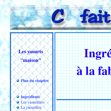
Ingr
Les yaourts
"maison"
à la f
Plan du chapitre
Ingrédients
Les yaourtières
La yaourtière