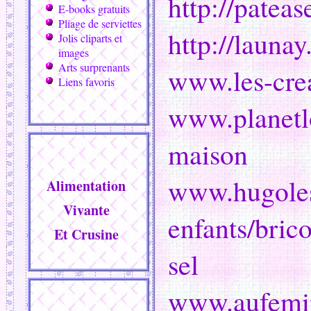
http://pateas
E-books gratuits
Pliage de serviettes
http://launay
Jolis cliparts et
images
Arts surprenants
www.les-crea
Liens favoris
www.planetloi
maison
www.hugoles
Alimentation
Vivante
enfants/bric
Et Crusine
sel
www.aufemin