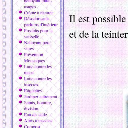
nettoyant multi-
usages
Crème à récurer
Il est possib
Désodorisants
parfums d'intérieur
et de la teint
Produits pour la
vaisselle
Nettoyant pour
vitres
Prévention
Moustiques
Lutte contre les
mites
Lutte contre les
insectes
Etiquettes
Jardiner autrement
Semis, bouture,
division
Eau de saule
Abris à insectes
Compost