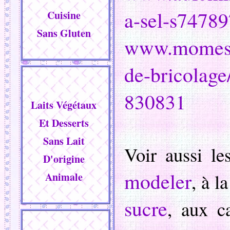
a-sel-s74789
Cuisine
Sans Gluten
www.momes.n
de-bricolage/
830831
Laits Végétaux
Et Desserts
Sans Lait
Voir aussi l
D'origine
modeler
, à l
Animale
sucre
, aux c