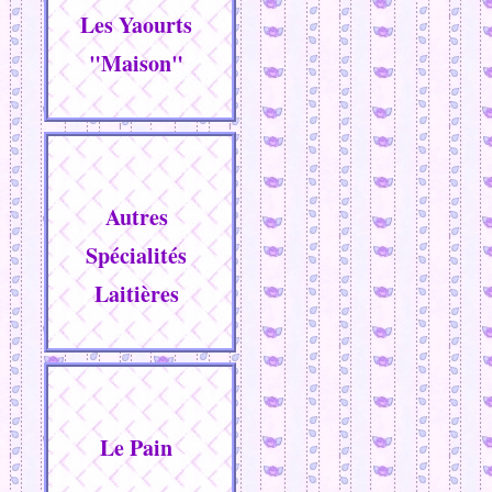
Les Yaourts
"maison"
Autres
Spécialités
Laitières
Le Pain