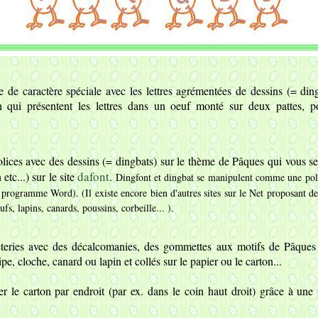
e de caractère spéciale avec les lettres agrémentées de dessins (= din
n qui présentent les lettres dans un oeuf monté sur deux pattes, pol
ices avec des dessins (= dingbats) sur le thème de Pâques qui vous se
dafont
etc...) sur le site
.
Dingfont et dingbat se manipulent comme une poli
e programme Word). (Il existe encore bien d'autres sites sur le Net proposant de
fs, lapins, canards, poussins, corbeille... ).
eries avec des décalcomanies, des gommettes aux motifs de Pâques 
ipe, cloche, canard ou lapin et collés sur le papier ou le carton...
 le carton par endroit (par ex. dans le coin haut droit) grâce à une p