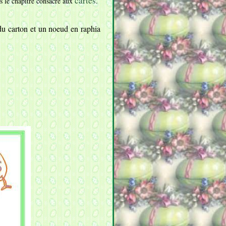
cartes
ns le chapitre consacré aux
.
 du carton et un noeud en raphia